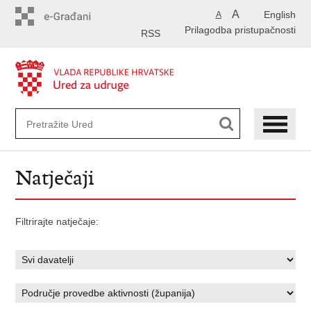
Preskoči
A
English
A
na
Prilagodba pristupačnosti
glavni
RSS
sadržaj
Natječaji
Filtrirajte natječaje: