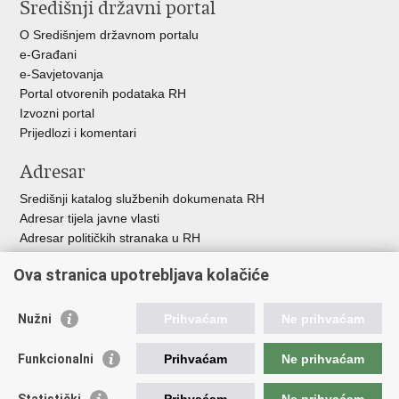
Središnji državni portal
O Središnjem državnom portalu
e-Građani
e-Savjetovanja
Portal otvorenih podataka RH
Izvozni portal
Prijedlozi i komentari
Adresar
Središnji katalog službenih dokumenata RH
Adresar tijela javne vlasti
Adresar političkih stranaka u RH
Popis dužnosnika u RH
Ova stranica upotrebljava kolačiće
Besplatni telefoni javne uprave
Pozivi za žurnu pomo
ć
Nužni
Prihvaćam
Ne prihvaćam
Važne poveznice
Funkcionalni
Prihvaćam
Ne prihvaćam
Vlada Republike Hrvatske
Registar udruga
Statistički
Prihvaćam
Ne prihvaćam