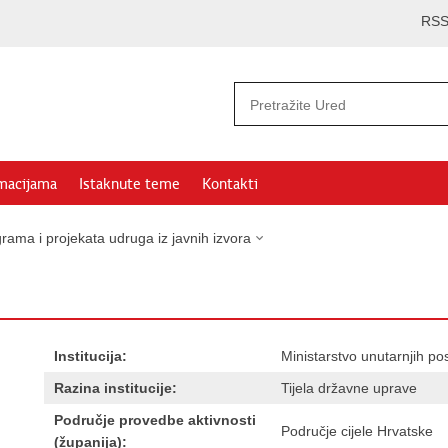
RS
rmacijama
Istaknute teme
Kontakti
rama i projekata udruga iz javnih izvora
Institucija:
Ministarstvo unutarnjih po
Razina institucije:
Tijela državne uprave
Područje provedbe aktivnosti
Područje cijele Hrvatske
(županija):