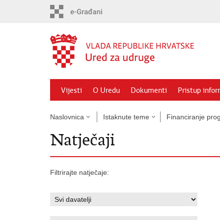
Preskoči
na
glavni
sadržaj
Vijesti
O Uredu
Dokumenti
Pristup info
Naslovnica
Istaknute teme
Financiranje prog
Natječaji
Filtrirajte natječaje: