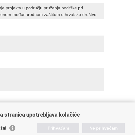
anje projekta u području pružanja podrške pri
brenom međunarodnom zaštitom u hrvatsko društvo
a stranica upotrebljava kolačiće
žni
Prihvaćam
Ne prihvaćam