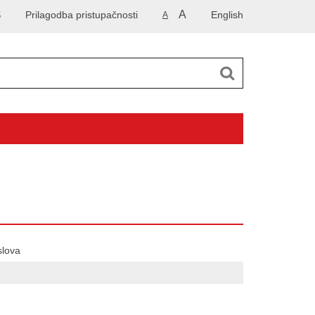
A
S
Prilagodba pristupačnosti
English
A
slova