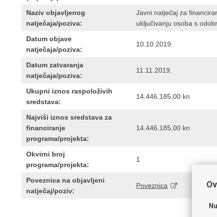
Naziv objavljenog
Javni natječaj za financir
natječaja/poziva:
uključivanju osoba s odo
Datum objave
10.10.2019.
natječaja/poziva:
Datum zatvaranja
11.11.2019.
natječaja/poziva:
Ukupni iznos raspoloživih
14.446.185,00 kn
sredstava:
Najviši iznos sredstava za
financiranje
14.446.185,00 kn
programa/projekta:
Okvirni broj
1
programa/projekta:
Poveznica na objavljeni
Ov
Poveznica
natječaj/poziv:
Nu