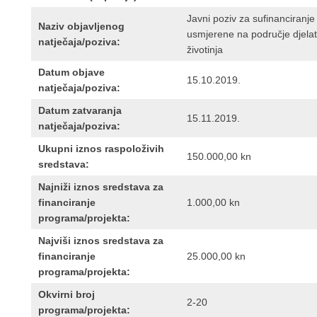
Javni poziv za sufinanciranj
Naziv objavljenog
usmjerene na područje djelatno
natječaja/poziva:
životinja
Datum objave
15.10.2019.
natječaja/poziva:
Datum zatvaranja
15.11.2019.
natječaja/poziva:
Ukupni iznos raspoloživih
150.000,00 kn
sredstava:
Najniži iznos sredstava za
financiranje
1.000,00 kn
programa/projekta:
Najviši iznos sredstava za
financiranje
25.000,00 kn
programa/projekta:
Okvirni broj
2-20
programa/projekta: