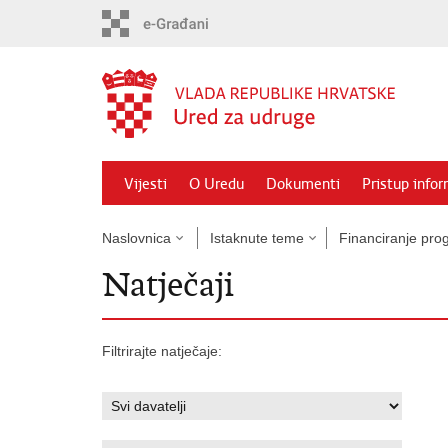
Preskoči
na
glavni
sadržaj
Vijesti
O Uredu
Dokumenti
Pristup info
Naslovnica
Istaknute teme
Financiranje prog
Natječaji
Filtrirajte natječaje: