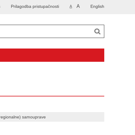
A
S
Prilagodba pristupačnosti
English
A
 (regionalne) samouprave