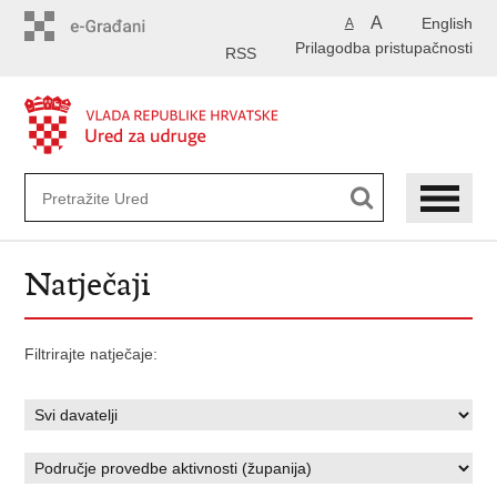
Preskoči
A
English
A
na
Prilagodba pristupačnosti
glavni
RSS
sadržaj
Natječaji
Filtrirajte natječaje: