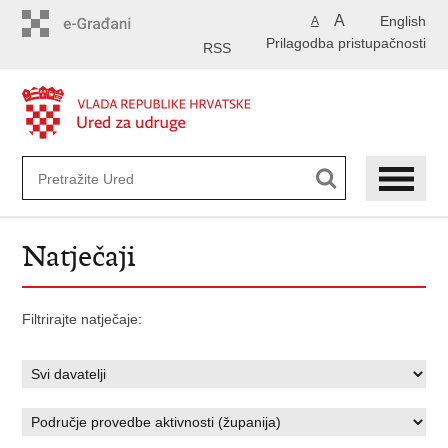
Preskoči
A
English
A
na
Prilagodba pristupačnosti
glavni
RSS
sadržaj
Natječaji
Filtrirajte natječaje: