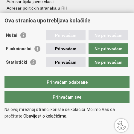
Adresar tijela javne vlasti
Adresar političkih stranaka u RH
Popis dužnosnika u RH
Ova stranica upotrebljava kolačiće
Besplatni telefoni javne uprave
Pozivi za žurnu pomo
ć
Nužni
Prihvaćam
Ne prihvaćam
Važne poveznice
Funkcionalni
Prihvaćam
Ne prihvaćam
Vlada Republike Hrvatske
Registar udruga
Statistički
Prihvaćam
Ne prihvaćam
Registar neprofitnih organizacija
Povjerenik za informiranje
Nacionalna zaklada za razvoj civilnoga društva
Prihvaćam odabrane
Vaš glas u Europi
Prihvaćam sve
Povratak na vrh
Na ovoj mrežnoj stranci koriste se kolačići. Molimo Vas da
Copyright © 2026 Ured za udruge.
Uvjeti korištenja
.
Izjava o
pročitate
Obavijest o kolačićima.
pristupačnosti