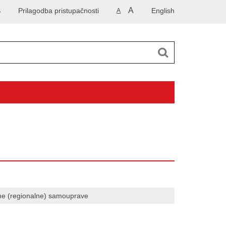
A
S
Prilagodba pristupačnosti
English
A
čne (regionalne) samouprave