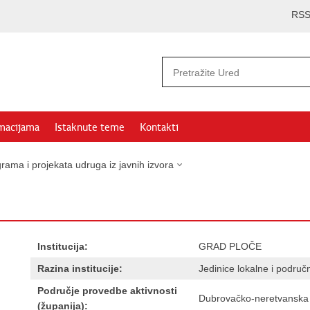
RS
rmacijama
Istaknute teme
Kontakti
rama i projekata udruga iz javnih izvora
Institucija:
GRAD PLOČE
Razina institucije:
Jedinice lokalne i podru
Područje provedbe aktivnosti
Dubrovačko-neretvanska
(županija):