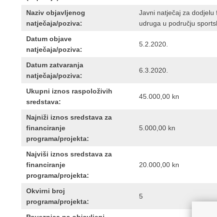
Naziv objavljenog
Javni natječaj za dodjelu
natječaja/poziva:
udruga u području sportsk
Datum objave
5.2.2020.
natječaja/poziva:
Datum zatvaranja
6.3.2020.
natječaja/poziva:
Ukupni iznos raspoloživih
45.000,00 kn
sredstava:
Najniži iznos sredstava za
financiranje
5.000,00 kn
programa/projekta:
Najviši iznos sredstava za
financiranje
20.000,00 kn
programa/projekta:
Okvirni broj
5
programa/projekta: