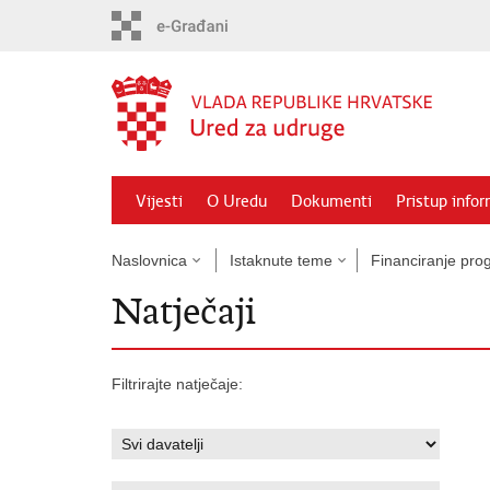
Preskoči
na
glavni
sadržaj
Vijesti
O Uredu
Dokumenti
Pristup info
Naslovnica
Istaknute teme
Financiranje prog
Natječaji
Filtrirajte natječaje: