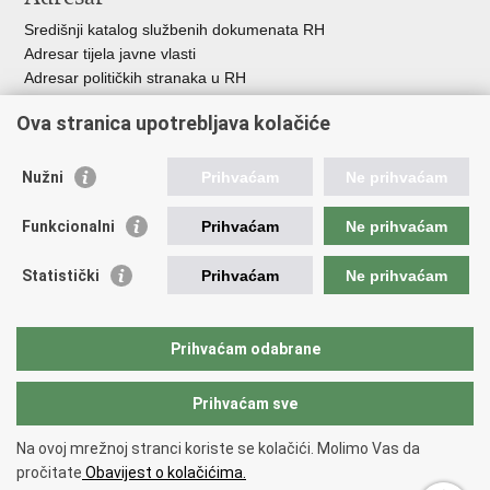
Središnji katalog službenih dokumenata RH
Adresar tijela javne vlasti
Adresar političkih stranaka u RH
Popis dužnosnika u RH
Ova stranica upotrebljava kolačiće
Besplatni telefoni javne uprave
Pozivi za žurnu pomo
ć
Nužni
Prihvaćam
Ne prihvaćam
Važne poveznice
Funkcionalni
Prihvaćam
Ne prihvaćam
Vlada Republike Hrvatske
Registar udruga
Statistički
Prihvaćam
Ne prihvaćam
Registar neprofitnih organizacija
Povjerenik za informiranje
Nacionalna zaklada za razvoj civilnoga društva
Prihvaćam odabrane
Vaš glas u Europi
Prihvaćam sve
Povratak na vrh
Na ovoj mrežnoj stranci koriste se kolačići. Molimo Vas da
Copyright © 2026 Ured za udruge.
Uvjeti korištenja
.
Izjava o
pročitate
Obavijest o kolačićima.
pristupačnosti