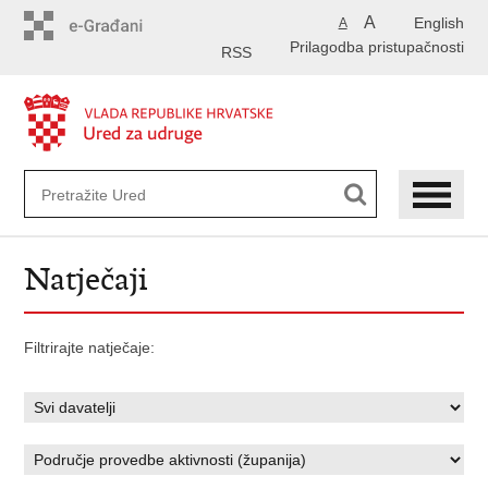
Preskoči
A
English
A
na
Prilagodba pristupačnosti
glavni
RSS
sadržaj
Natječaji
Filtrirajte natječaje: