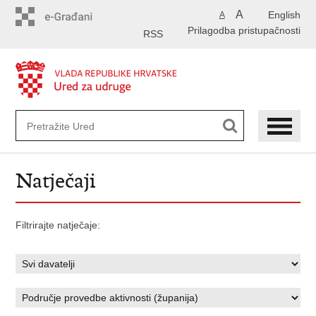
Preskoči
A
English
A
na
Prilagodba pristupačnosti
glavni
RSS
sadržaj
Natječaji
Filtrirajte natječaje: