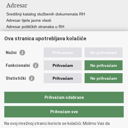
Adresar
Središnji katalog službenih dokumenata RH
Adresar tijela javne vlasti
Adresar političkih stranaka u RH
Popis dužnosnika u RH
Ova stranica upotrebljava kolačiće
Besplatni telefoni javne uprave
Pozivi za žurnu pomo
ć
Nužni
Prihvaćam
Ne prihvaćam
Važne poveznice
Funkcionalni
Prihvaćam
Ne prihvaćam
Vlada Republike Hrvatske
Registar udruga
Statistički
Prihvaćam
Ne prihvaćam
Registar neprofitnih organizacija
Povjerenik za informiranje
Nacionalna zaklada za razvoj civilnoga društva
Prihvaćam odabrane
Vaš glas u Europi
Prihvaćam sve
Povratak na vrh
Na ovoj mrežnoj stranci koriste se kolačići. Molimo Vas da
Copyright © 2026 Ured za udruge.
Uvjeti korištenja
.
Izjava o