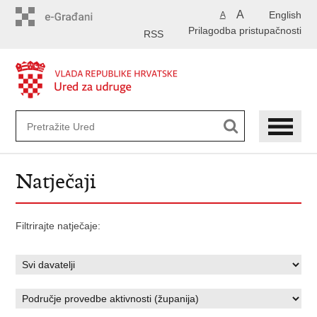
Preskoči
A
English
A
na
Prilagodba pristupačnosti
glavni
RSS
sadržaj
Natječaji
Filtrirajte natječaje: