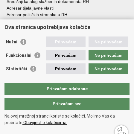
Središnji katalog službenih dokumenata RH
Adresar tijela javne vlasti
Adresar političkih stranaka u RH
Popis dužnosnika u RH
Ova stranica upotrebljava kolačiće
Besplatni telefoni javne uprave
Pozivi za žurnu pomo
ć
Nužni
Prihvaćam
Ne prihvaćam
Važne poveznice
Funkcionalni
Prihvaćam
Ne prihvaćam
Vlada Republike Hrvatske
Registar udruga
Statistički
Prihvaćam
Ne prihvaćam
Registar neprofitnih organizacija
Povjerenik za informiranje
Nacionalna zaklada za razvoj civilnoga društva
Prihvaćam odabrane
Vaš glas u Europi
Prihvaćam sve
Povratak na vrh
Na ovoj mrežnoj stranci koriste se kolačići. Molimo Vas da
Copyright © 2026 Ured za udruge.
Uvjeti korištenja
.
Izjava o
pročitate
Obavijest o kolačićima.
pristupačnosti