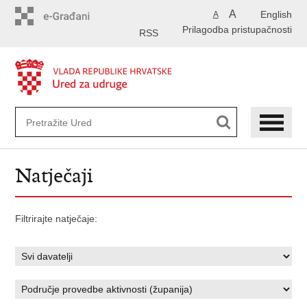
Preskoči
A
English
A
na
Prilagodba pristupačnosti
glavni
RSS
sadržaj
Natječaji
Filtrirajte natječaje: