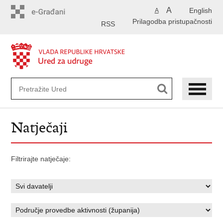
Preskoči
A
English
A
na
Prilagodba pristupačnosti
glavni
RSS
sadržaj
Natječaji
Filtrirajte natječaje: