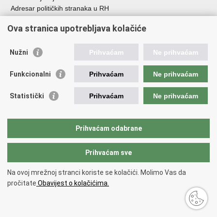
Adresar političkih stranaka u RH
Popis dužnosnika u RH
Ova stranica upotrebljava kolačiće
Besplatni telefoni javne uprave
Pozivi za žurnu pomo
ć
Nužni
Prihvaćam
Ne prihvaćam
Važne poveznice
Funkcionalni
Prihvaćam
Ne prihvaćam
Vlada Republike Hrvatske
Registar udruga
Statistički
Prihvaćam
Ne prihvaćam
Registar neprofitnih organizacija
Povjerenik za informiranje
Nacionalna zaklada za razvoj civilnoga društva
Prihvaćam odabrane
Vaš glas u Europi
Prihvaćam sve
Povratak na vrh
Na ovoj mrežnoj stranci koriste se kolačići. Molimo Vas da
Copyright © 2026 Ured za udruge.
Uvjeti korištenja
.
Izjava o
pročitate
Obavijest o kolačićima.
pristupačnosti