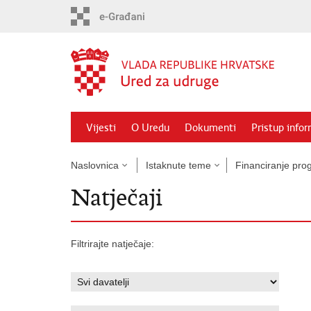
Preskoči
na
glavni
sadržaj
Vijesti
O Uredu
Dokumenti
Pristup info
Naslovnica
Istaknute teme
Financiranje prog
Natječaji
Filtrirajte natječaje: