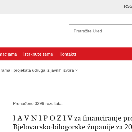
RS
rmacijama
Istaknute teme
Kontakti
rama i projekata udruga iz javnih izvora
Pronađeno 3296 rezultata.
J A V N I P O Z I V za financiranje p
Bjelovarsko-bilogorske županije za 2