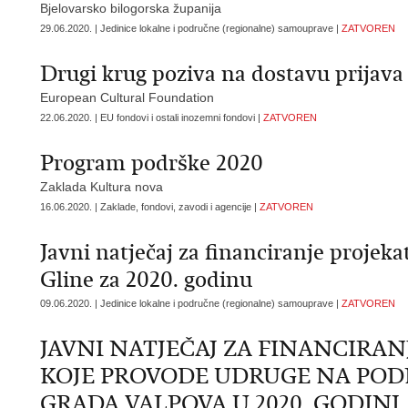
Bjelovarsko bilogorska županija
29.06.2020. | Jedinice lokalne i područne (regionalne) samouprave |
ZATVOREN
Drugi krug poziva na dostavu prijava 
European Cultural Foundation
22.06.2020. | EU fondovi i ostali inozemni fondovi |
ZATVOREN
Program podrške 2020
Zaklada Kultura nova
16.06.2020. | Zaklade, fondovi, zavodi i agencije |
ZATVOREN
Javni natječaj za financiranje projek
Gline za 2020. godinu
09.06.2020. | Jedinice lokalne i područne (regionalne) samouprave |
ZATVOREN
JAVNI NATJEČAJ ZA FINANCIRA
KOJE PROVODE UDRUGE NA POD
GRADA VALPOVA U 2020. GODINI