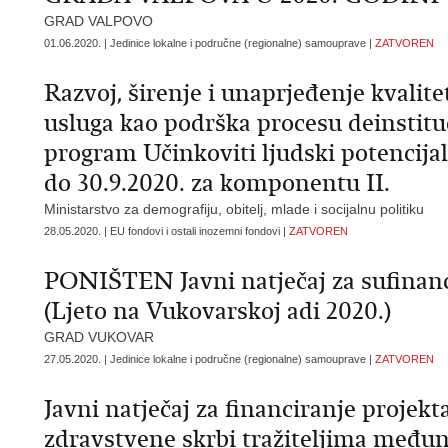
GRAD VALPOVO
01.06.2020. | Jedinice lokalne i područne (regionalne) samouprave |
ZATVOREN
Razvoj, širenje i unaprjeđenje kvalite
usluga kao podrška procesu deinstituc
program Učinkoviti ljudski potencijal
do 30.9.2020. za komponentu II.
Ministarstvo za demografiju, obitelj, mlade i socijalnu politiku
28.05.2020. | EU fondovi i ostali inozemni fondovi |
ZATVOREN
PONIŠTEN Javni natječaj za sufinanc
(Ljeto na Vukovarskoj adi 2020.)
GRAD VUKOVAR
27.05.2020. | Jedinice lokalne i područne (regionalne) samouprave |
ZATVOREN
Javni natječaj za financiranje projek
zdravstvene skrbi tražiteljima međun