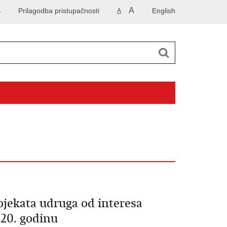
A
S
Prilagodba pristupačnosti
English
A
rojekata udruga od interesa
020. godinu