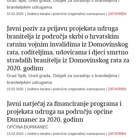
Grad Split, Ured grada, Odsjek za suradnju s braniteljima i
braniteljskim udrugama
15.02.2020. | Jedinice lokalne i područne (regionalne) samouprave |
ZATVOREN
Javni poziv za prijavu projekata udruga
branitelja iz područja skrbi o hrvatskim
ratnim vojnim invalidima iz Domovinskog
rata, roditeljima, udovicama i djeci smrtno
stradalih branitelja iz Domovinskog rata za
2020. godinu
Grad Split, Ured grada, Odsjek za suradnju s braniteljima i
braniteljskim udrugama
15.02.2020. | Jedinice lokalne i područne (regionalne) samouprave |
ZATVOREN
Javni natječaj za financiranje programa i
projekata udruga na području općine
Đurmanec za 2020. godinu
OPĆINA ĐURMANEC
14.02.2020. | Jedinice lokalne i područne (regionalne) samouprave |
ZATVOREN