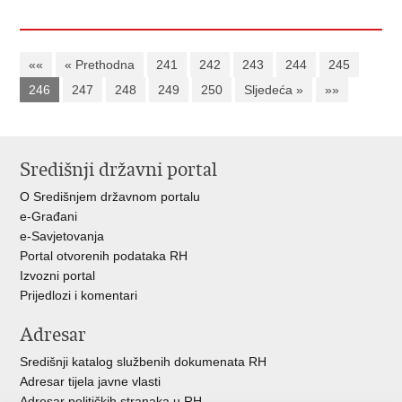
««
« Prethodna
241
242
243
244
245
246
247
248
249
250
Sljedeća »
»»
Središnji državni portal
O Središnjem državnom portalu
e-Građani
e-Savjetovanja
Portal otvorenih podataka RH
Izvozni portal
Prijedlozi i komentari
Adresar
Središnji katalog službenih dokumenata RH
Adresar tijela javne vlasti
Adresar političkih stranaka u RH