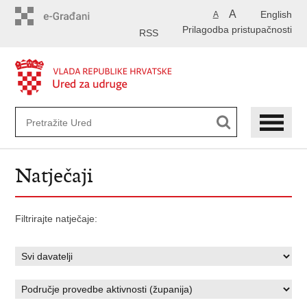
Preskoči
A
English
A
na
Prilagodba pristupačnosti
glavni
RSS
sadržaj
Natječaji
Filtrirajte natječaje: