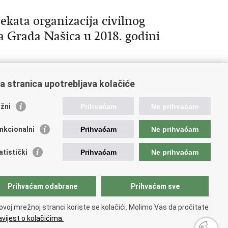
ekata organizacija civilnog
a Grada Našica u 2018. godini
a stranica upotrebljava kolačiće
10
Sljedeća »
»»
žni
Prihvaćam
Ne prihvaćam
nkcionalni
Prihvaćam
Ne prihvaćam
ažne poveznice
atistički
Prihvaćam
Ne prihvaćam
da Republike Hrvatske
istar udruga
istar neprofitnih organizacija
Prihvaćam odabrane
Prihvaćam sve
jerenik za informiranje
ionalna zaklada za razvoj civilnoga društva
ovoj mrežnoj stranci koriste se kolačići. Molimo Vas da pročitate
 glas u Europi
vijest o kolačićima.