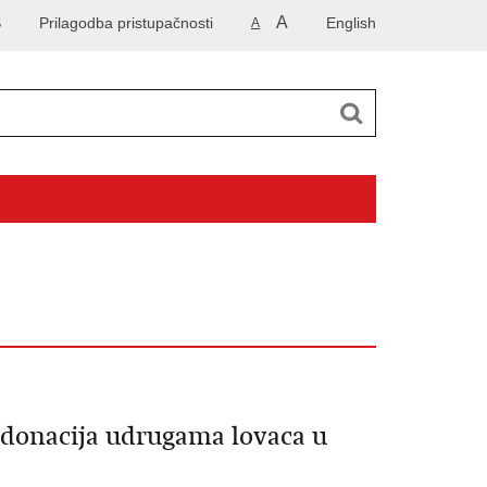
A
S
Prilagodba pristupačnosti
English
A
 donacija udrugama lovaca u