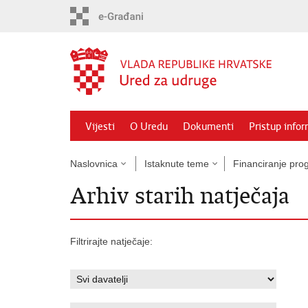
Preskoči
na
glavni
sadržaj
Vijesti
O Uredu
Dokumenti
Pristup info
Naslovnica
Istaknute teme
Financiranje prog
Arhiv starih natječaja
Filtrirajte natječaje: