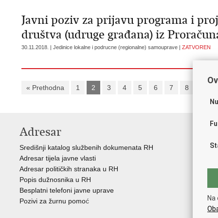
Javni poziv za prijavu programa i proj
društva (udruge građana) iz Proračun
30.11.2018. | Jedinice lokalne i podrucne (regionalne) samouprave |
ZATVOREN
Ov
« Prethodna
1
2
3
4
5
6
7
8
9
Nu
Fu
Adresar
V
St
Središnji katalog službenih dokumenata RH
Vla
Adresar tijela javne vlasti
Reg
Adresar političkih stranaka u RH
Reg
Popis dužnosnika u RH
Pov
Besplatni telefoni javne uprave
Nac
Na 
Pozivi za žurnu pomo
ć
Vaš
Oba