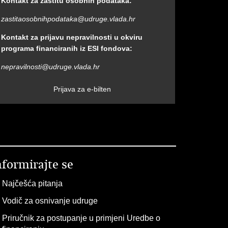
Kontakt za zaštitu osobnih podataka:
zastitaosobnihpodataka@udruge.vlada.hr
Kontakt za prijavu nepravilnosti u okviru
programa financiranih iz ESI fondova:
nepravilnosti@udruge.vlada.hr
Prijava za e-bilten
nformirajte se
Najčešća pitanja
Vodič za osnivanje udruge
Priručnik za postupanje u primjeni Uredbe o