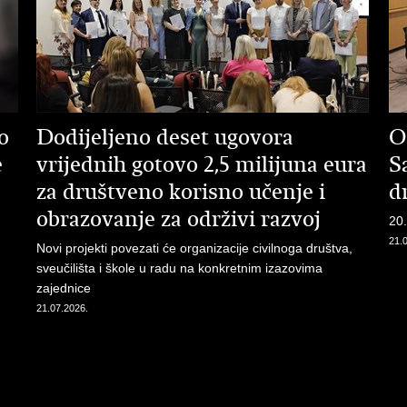
o
Dodijeljeno deset ugovora
O
e
vrijednih gotovo 2,5 milijuna eura
S
za društveno korisno učenje i
d
obrazovanje za održivi razvoj
20.
21.
Novi projekti povezati će organizacije civilnoga društva,
sveučilišta i škole u radu na konkretnim izazovima
zajednice
21.07.2026.