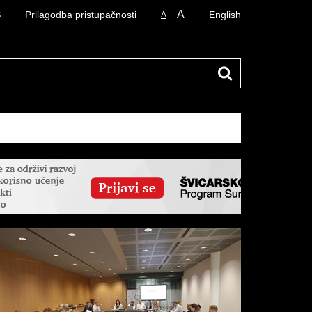
A
S
Prilagodba pristupačnosti
English
A