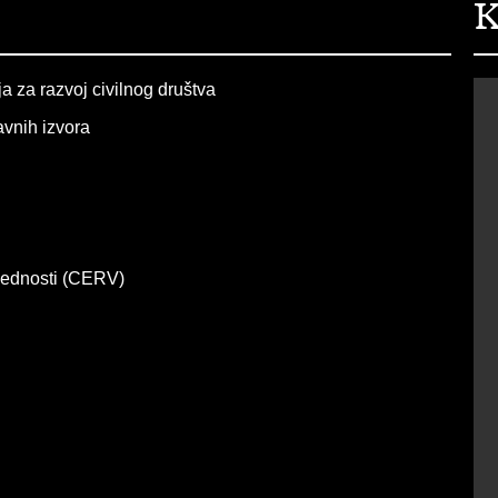
K
a za razvoj civilnog društva
avnih izvora
ijednosti (CERV)