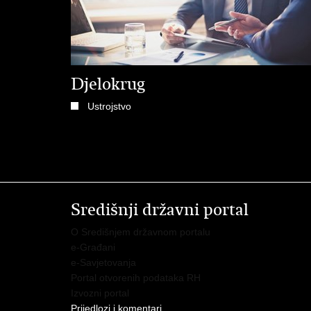
Djelokrug
Ustrojstvo
Središnji državni portal
O Središnjem državnom portalu
e-Građani
e-Savjetovanja
Portal otvorenih podataka RH
Izvozni portal
Prijedlozi i komentari