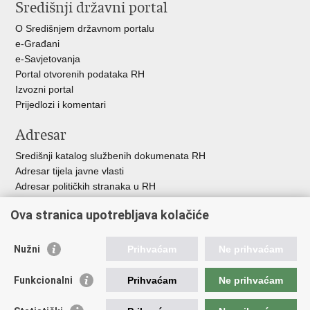
Središnji državni portal
O Središnjem državnom portalu
e-Građani
e-Savjetovanja
Portal otvorenih podataka RH
Izvozni portal
Prijedlozi i komentari
Adresar
Središnji katalog službenih dokumenata RH
Adresar tijela javne vlasti
Adresar političkih stranaka u RH
Popis dužnosnika u RH
Ova stranica upotrebljava kolačiće
Besplatni telefoni javne uprave
Pozivi za žurnu pomo
ć
Nužni
Prihvaćam
Ne prihvaćam
Važne poveznice
Funkcionalni
Prihvaćam
Ne prihvaćam
Vlada Republike Hrvatske
Registar udruga