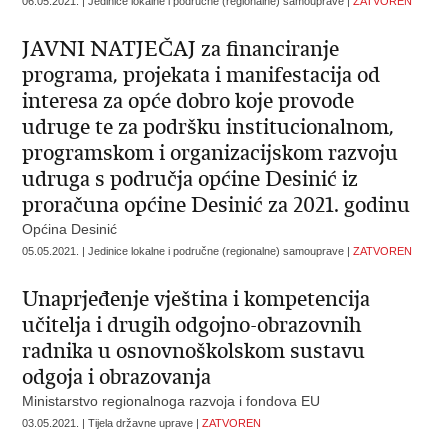
06.05.2021. | Jedinice lokalne i područne (regionalne) samouprave |
ZATVOREN
JAVNI NATJEČAJ za financiranje
programa, projekata i manifestacija od
interesa za opće dobro koje provode
udruge te za podršku institucionalnom,
programskom i organizacijskom razvoju
udruga s područja općine Desinić iz
proračuna općine Desinić za 2021. godinu
Općina Desinić
05.05.2021. | Jedinice lokalne i područne (regionalne) samouprave |
ZATVOREN
Unaprjeđenje vještina i kompetencija
učitelja i drugih odgojno-obrazovnih
radnika u osnovnoškolskom sustavu
odgoja i obrazovanja
Ministarstvo regionalnoga razvoja i fondova EU
03.05.2021. | Tijela državne uprave |
ZATVOREN