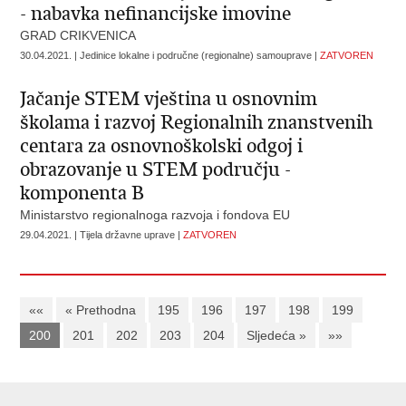
- nabavka nefinancijske imovine
GRAD CRIKVENICA
30.04.2021. | Jedinice lokalne i područne (regionalne) samouprave |
ZATVOREN
Jačanje STEM vještina u osnovnim
školama i razvoj Regionalnih znanstvenih
centara za osnovnoškolski odgoj i
obrazovanje u STEM području -
komponenta B
Ministarstvo regionalnoga razvoja i fondova EU
29.04.2021. | Tijela državne uprave |
ZATVOREN
««
« Prethodna
195
196
197
198
199
200
201
202
203
204
Sljedeća »
»»