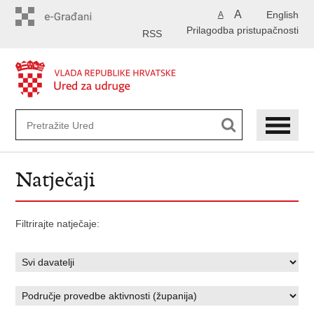
Preskoči
A
English
A
na
Prilagodba pristupačnosti
glavni
RSS
sadržaj
Natječaji
Filtrirajte natječaje: