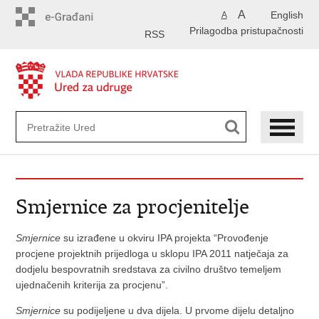
Preskoči
A
English
A
na
Prilagodba pristupačnosti
glavni
RSS
sadržaj
Smjernice za procjenitelje
Smjernice
su izrađene u okviru IPA projekta “Provođenje
procjene projektnih prijedloga u sklopu IPA 2011 natječaja za
dodjelu bespovratnih sredstava za civilno društvo temeljem
ujednačenih kriterija za procjenu”.
Smjernice
su podijeljene u dva dijela. U prvome dijelu detaljno