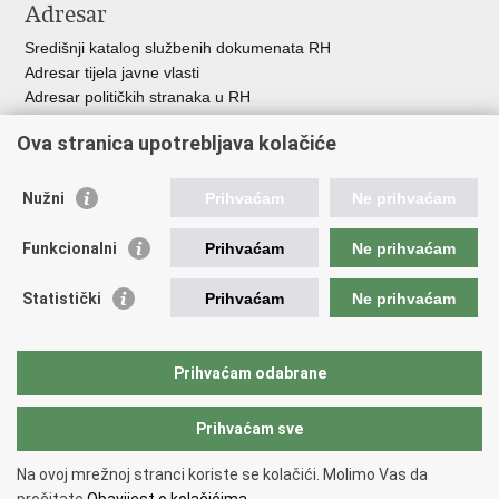
Adresar
Središnji katalog službenih dokumenata RH
Adresar tijela javne vlasti
Adresar političkih stranaka u RH
Popis dužnosnika u RH
Ova stranica upotrebljava kolačiće
Besplatni telefoni javne uprave
Pozivi za žurnu pomo
ć
Nužni
Prihvaćam
Ne prihvaćam
Važne poveznice
Funkcionalni
Prihvaćam
Ne prihvaćam
Vlada Republike Hrvatske
Registar udruga
Statistički
Prihvaćam
Ne prihvaćam
Registar neprofitnih organizacija
Povjerenik za informiranje
Nacionalna zaklada za razvoj civilnoga društva
Prihvaćam odabrane
Vaš glas u Europi
Prihvaćam sve
Povratak na vrh
Na ovoj mrežnoj stranci koriste se kolačići. Molimo Vas da
Copyright © 2026 Ured za udruge.
Uvjeti korištenja
.
Izjava o