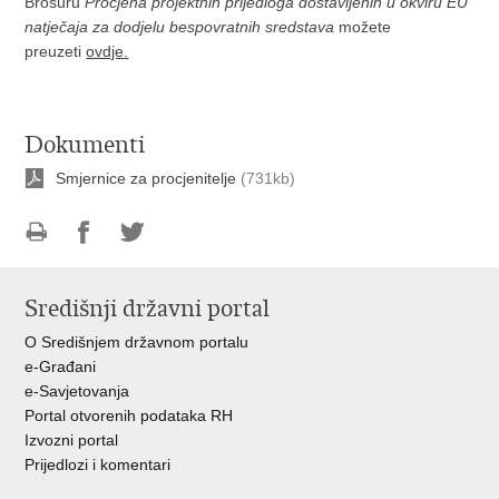
Brošuru
Procjena projektnih prijedloga dostavljenih u okviru EU
natječaja za dodjelu bespovratnih sredstava
možete
preuzeti
ovdje
.
Dokumenti
Smjernice za procjenitelje
(731kb)
Ispiši
Podijeli
Podijeli
stranicu
na
na
Središnji državni portal
Facebooku
Twitteru
O Središnjem državnom portalu
e-Građani
e-Savjetovanja
Portal otvorenih podataka RH
Izvozni portal
Prijedlozi i komentari