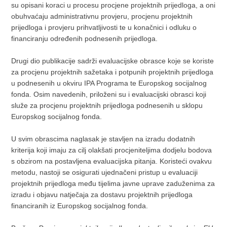
su opisani koraci u procesu procjene projektnih prijedloga, a oni
obuhvaćaju administrativnu provjeru, procjenu projektnih
prijedloga i provjeru prihvatljivosti te u konačnici i odluku o
financiranju određenih podnesenih prijedloga.
Drugi dio publikacije sadrži evaluacijske obrasce koje se koriste
za procjenu projektnih sažetaka i potpunih projektnih prijedloga
u podnesenih u okviru IPA Programa te Europskog socijalnog
fonda. Osim navedenih, priloženi su i evaluacijski obrasci koji
služe za procjenu projektnih prijedloga podnesenih u sklopu
Europskog socijalnog fonda.
U svim obrascima naglasak je stavljen na izradu dodatnih
kriterija koji imaju za cilj olakšati procjeniteljima dodjelu bodova
s obzirom na postavljena evaluacijska pitanja. Koristeći ovakvu
metodu, nastoji se osigurati ujednačeni pristup u evaluaciji
projektnih prijedloga među tijelima javne uprave zaduženima za
izradu i objavu natječaja za dostavu projektnih prijedloga
financiranih iz Europskog socijalnog fonda.