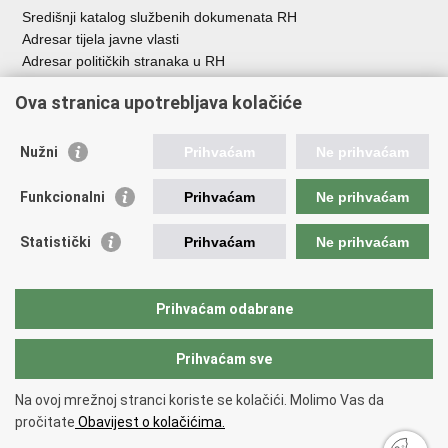
Središnji katalog službenih dokumenata RH
Adresar tijela javne vlasti
Adresar političkih stranaka u RH
Popis dužnosnika u RH
Ova stranica upotrebljava kolačiće
Besplatni telefoni javne uprave
Pozivi za žurnu pomo
ć
Nužni
Prihvaćam
Ne prihvaćam
Važne poveznice
Funkcionalni
Prihvaćam
Ne prihvaćam
Vlada Republike Hrvatske
Registar udruga
Statistički
Prihvaćam
Ne prihvaćam
Registar neprofitnih organizacija
Povjerenik za informiranje
Nacionalna zaklada za razvoj civilnoga društva
Prihvaćam odabrane
Vaš glas u Europi
Prihvaćam sve
Povratak na vrh
Na ovoj mrežnoj stranci koriste se kolačići. Molimo Vas da
Copyright © 2026 Ured za udruge.
Uvjeti korištenja
.
Izjava o
pročitate
Obavijest o kolačićima.
pristupačnosti