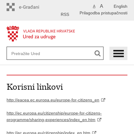
Preskoči
A
English
A
na
Prilagodba pristupačnosti
glavni
RSS
sadržaj
Korisni linkovi
http://eacea.ec.europa.eu/europe-for-citizens_en
http://ec.europa.eu/citizenship/europe-for-citizens-
programme/sharing-experiences/index_en.htm
http://ec.europa.eu/citizenship/index_en.htm