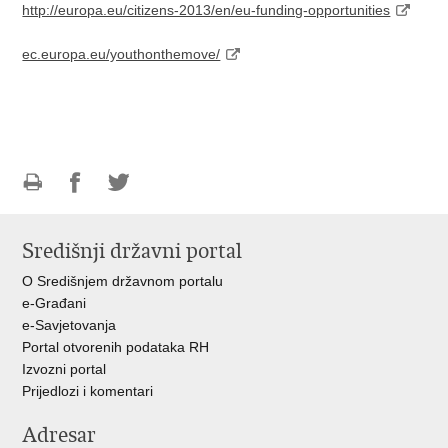
http://europa.eu/citizens-2013/en/eu-funding-opportunities
ec.europa.eu/youthonthemove/
Ispiši
Podijeli
Podijeli
stranicu
na
na
Središnji državni portal
Facebooku
Twitteru
O Središnjem državnom portalu
e-Građani
e-Savjetovanja
Portal otvorenih podataka RH
Izvozni portal
Prijedlozi i komentari
Adresar