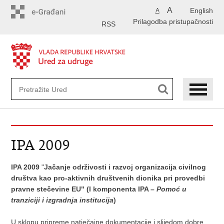
Preskoči
A
English
A
na
Prilagodba pristupačnosti
glavni
RSS
sadržaj
IPA 2009
IPA 2009
"
Jačanje održivosti i razvoj organizacija civilnog
društva kao pro-aktivnih društvenih dionika pri provedbi
pravne stečevine EU" (I komponenta IPA –
Pomoć u
tranziciji i izgradnja institucija
)
U sklopu pripreme natječajne dokumentacije i slijedom dobre