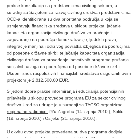
prakse konzultacija sa predstavnicima civilnog sektora, u
suradnji sa Savjetom za razvoj civilnog društva i predstavnicima
OCD-a identificirana su dva prioritetna područja u koja se
usmjeravaju financijska sredstva u sklopu projekta: jačanje
kapaciteta organizacija civilnoga društva za praćenje i
zagovaranje na području demokratizacije, ljudskih prava,
integracije manjina i održivog povratka izbjeglica na područjima
od posebne državne skrbi; te jačanje kapaciteta organizacija
civilnoga društva za provođenje inovativnih programa pružanja
socijalnih usluga na područjima od posebne državne skrbi.
Ukupni iznos raspoloživih financijskih sredstava osiguranih ovim
projektom je 2.812.500,00 EUR.
Slijedom dobre prakse informiranja i educiranja potencijalnih
prijavitelja u sklopu provedbe programa EU za sektor civilnog
društva Ured za udruge je u suradnji sa TACSO organizirao
regionalne radionice
u Zagrebu (14. srpnja 2010.), Splitu
(19. srpnja 2010.) i Osijeku (21. srpnja 2010.).
U okviru ovog projekta provedena su dva programa dodjele