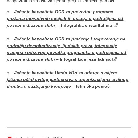
bespovratnih sredstava i jedan projekt tehničke pomoći:
o
Jačanje kapaciteta OCD za provedbu programa
pružanja inovativnih socijalnih usluga u područjima od
posebne državne skrbi
–
Infografika s rezultatima
o
Jačanje kapaciteta OCD za praćenje i zagovaranje na
području demokratizacije, ljudskih prava, integracije
manjina i održivog povratka prognanika u područjima od
posebne državne skrbi
–
Infografika s rezultatima
o
Jačanje kapaciteta Ureda VRH za udruge s ciljem
jačanja učinkovitog partnerstva s organizacijama civilnog
društva u suzbijanju korupcije
– tehnička pomoć