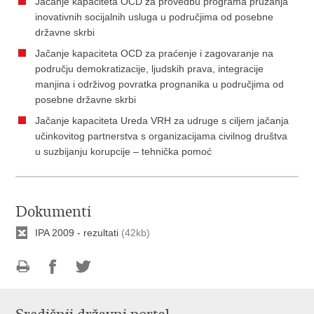
Jačanje kapaciteta OCD za provedbu programa pružanja
inovativnih socijalnih usluga u područjima od posebne
državne skrbi
Jačanje kapaciteta OCD za praćenje i zagovaranje na
području demokratizacije, ljudskih prava, integracije
manjina i održivog povratka prognanika u područjima od
posebne državne skrbi
Jačanje kapaciteta Ureda VRH za udruge s ciljem jačanja
učinkovitog partnerstva s organizacijama civilnog društva
u suzbijanju korupcije – tehnička pomoć
Dokumenti
IPA 2009 - rezultati
(42kb)
Ispiši
Podijeli
Podijeli
stranicu
na
na
Facebooku
Twitteru