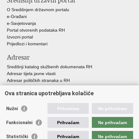
Središnji državni portal
O Središnjem državnom portalu
e-Građani
e-Savjetovanja
Portal otvorenih podataka RH
Izvozni portal
Prijedlozi i komentari
Adresar
Središnji katalog službenih dokumenata RH
Adresar tijela javne vlasti
Adresar političkih stranaka u RH
Popis dužnosnika u RH
Ova stranica upotrebljava kolačiće
Besplatni telefoni javne uprave
Pozivi za žurnu pomo
ć
Nužni
Prihvaćam
Ne prihvaćam
Važne poveznice
Funkcionalni
Prihvaćam
Ne prihvaćam
Vlada Republike Hrvatske
Registar udruga
Statistički
Prihvaćam
Ne prihvaćam
Registar neprofitnih organizacija