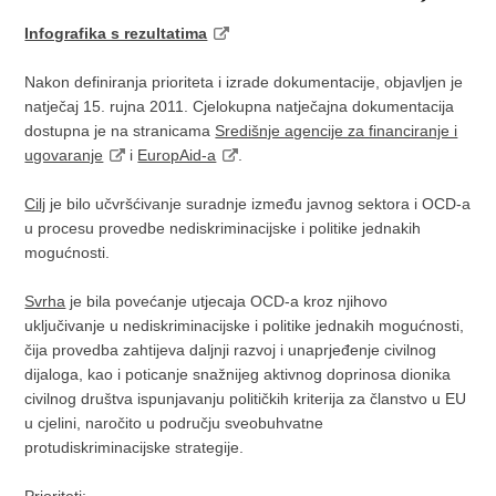
Infografika s rezultatima
Nakon definiranja prioriteta i izrade dokumentacije, objavljen je
natječaj 15. rujna 2011. Cjelokupna natječajna dokumentacija
dostupna je na stranicama
Središnje agencije za financiranje i
ugovaranje
i
EuropAid-a
.
Cilj
je bilo učvršćivanje suradnje između javnog sektora i OCD-a
u procesu provedbe nediskriminacijske i politike jednakih
mogućnosti.
Svrha
je bila povećanje utjecaja OCD-a kroz njihovo
uključivanje u nediskriminacijske i politike jednakih mogućnosti,
čija provedba zahtijeva daljnji razvoj i unaprjeđenje civilnog
dijaloga, kao i poticanje snažnijeg aktivnog doprinosa dionika
civilnog društva ispunjavanju političkih kriterija za članstvo u EU
u cjelini, naročito u području sveobuhvatne
protudiskriminacijske strategije.