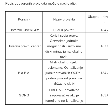
Popis ugovorenih projekata možete naći
ovdje
.
Ukupna prihva
Korisnik
Naziv projekta
(
Hrvatski Crveni križ
Ljudi u pokretu
184.
Koristi svoja prava!
Ostvarimo jednake
Hrvatski pravni centar
mogućnosti i suzbijmo
187.
diskriminaciju na lokalnoj
razini
Misli lokalno, djeluj
nacionalno: Osnaživanje
B.a.B.e.
ljudskopravaških OCDa u
134.
područjima od posebne
državne skrbi
LIBERA - Inovativne
GONG
zagovaračke akcije
183.
temeljene na istraživanju