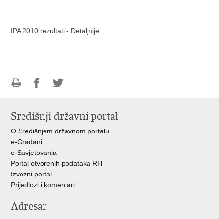
IPA 2010 rezultati - Detaljnije
Ispiši
Podijeli
Podijeli
stranicu
na
na
Središnji državni portal
Facebooku
Twitteru
O Središnjem državnom portalu
e-Građani
e-Savjetovanja
Portal otvorenih podataka RH
Izvozni portal
Prijedlozi i komentari
Adresar