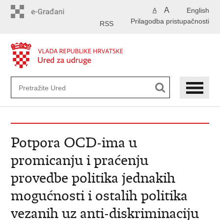
Preskoči
A
English
A
na
Prilagodba pristupačnosti
glavni
RSS
sadržaj
Potpora OCD-ima u
promicanju i praćenju
provedbe politika jednakih
mogućnosti i ostalih politika
vezanih uz anti-diskriminaciju