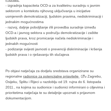
Prioriteti:
- izgradnja kapaciteta OCD-a za kvalitetnu suradnju s javnim
sektorom u kontekstu njihovog uključivanja u inicijative
usmjerenih demokratizaciji, ljudskim pravima, nediskriminaciji i
jednakim mogućnostima
- razvoj, daljnje poboljšanje i/ili provedba suradnje između
OCD-a i javnog sektora u području demokratizacije i zaštite
ljudskih prava, kroz promicanje načela nediskriminacije i
jednakih mogućnosti
- podizanje svijesti javnosti o prevenciji diskriminacije i kršenja
ljudskih prava i o rješavanju tih slučajeva
Po objavi natječaja za dodjelu sredstava organizirane su
regionalne
radionice za potencijalne prijavitelje
u Zagrebu,
Osijeku, Splitu i Rijeci u razdoblju od 19. rujna do 6. listopada
2011., na kojima su sudionice i sudionici informirani o ciljevima i
prioritetima natječaja te su detaljnije upoznati s prijavnom
dokumentacijom.