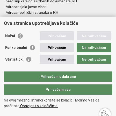
Središnji katalog službenih dokumenata RH
Adresar tijela javne vlasti
Adresar političkih stranaka u RH
Popis dužnosnika u RH
Ova stranica upotrebljava kolačiće
Besplatni telefoni javne uprave
Pozivi za žurnu pomo
ć
Nužni
Prihvaćam
Ne prihvaćam
Važne poveznice
Funkcionalni
Prihvaćam
Ne prihvaćam
Vlada Republike Hrvatske
Registar udruga
Statistički
Prihvaćam
Ne prihvaćam
Registar neprofitnih organizacija
Povjerenik za informiranje
Nacionalna zaklada za razvoj civilnoga društva
Prihvaćam odabrane
Vaš glas u Europi
Prihvaćam sve
Povratak na vrh
Na ovoj mrežnoj stranci koriste se kolačići. Molimo Vas da
Copyright © 2026 Ured za udruge.
Uvjeti korištenja
.
Izjava o
pročitate
Obavijest o kolačićima.
pristupačnosti