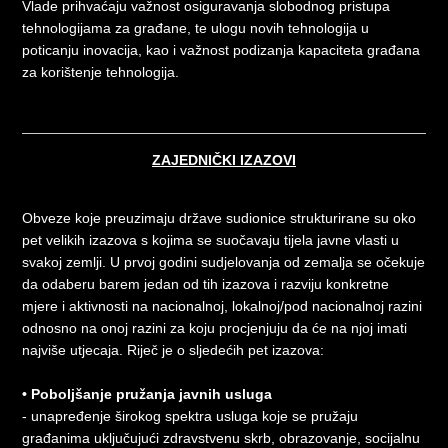
Vlade prihvaćaju važnost osiguravanja slobodnog pristupa
tehnologijama za građane, te ulogu novih tehnologija u
poticanju inovacija, kao i važnost podizanja kapaciteta građana
za korištenje tehnologija.
ZAJEDNIČKI IZAZOVI
Obveze koje preuzimaju države sudionice strukturirane su oko
pet velikih izazova s kojima se suočavaju tijela javne vlasti u
svakoj zemlji. U prvoj godini sudjelovanja od zemalja se očekuje
da odaberu barem jedan od tih izazova i razviju konkretne
mjere i aktivnosti na nacionalnoj, lokalnoj/pod nacionalnoj razini
odnosno na onoj razini za koju procjenjuju da će na njoj imati
najviše utjecaja. Riječ je o sljedećih pet izazova:
• Poboljšanje pružanja javnih usluga
- unapređenje širokog spektra usluga koje se pružaju
građanima uključujući zdravstvenu skrb, obrazovanje, socijalnu