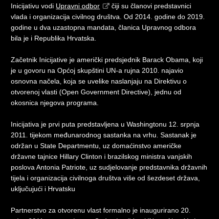
Inicijativu vodi
Upravni odbor
čiji su članovi predstavnici
vlada i organizacija civilnog društva. Od 2014. godine do 2019.
godine u dva uzastopna mandata, članica Upravnog odbora
bila je i Republika Hrvatska.
Začetnik Inicijative je američki predsjednik Barack Obama, koji
je u govoru na Općoj skupštini UN-a rujna 2010. najavio
osnovna načela, koja se uvelike naslanjaju na Direktivu o
otvorenoj vlasti (Open Government Directive), jednu od
okosnica njegova programa.
Inicijativa je prvi puta predstavljena u Washingtonu 12. srpnja
2011. tijekom međunarodnog sastanka na vrhu. Sastanak je
održan u State Departmentu, uz domaćinstvo američke
državne tajnice Hillary Clinton i brazilskog ministra vanjskih
poslova Antonia Patriote, uz sudjelovanje predstavnika državnih
tijela i organizacija civilnoga društva više od šezdeset država,
uključujući i Hrvatsku
Partnerstvo za otvorenu vlast formalno je inaugurirano 20.