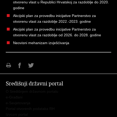
otvorenu vlast u Republici Hrvatskoj za razdoblje do 2020.
godine
Akcijski plan za provedbu inicijative Partnerstvo za
otvorenu vlast za razdoblje 2022.-2023. godine
Akcijski plan za provedbu inicijative Partnerstvo za
otvorenu vlast za razdoblje od 2026. do 2028. godine
Neovisni mehanizam izvješćivanja
Ispiši
Podijeli
Podijeli
stranicu
na
na
Središnji državni portal
Facebooku
Twitteru
O Središnjem državnom portalu
e-Građani
e-Savjetovanja
Portal otvorenih podataka RH
Izvozni portal