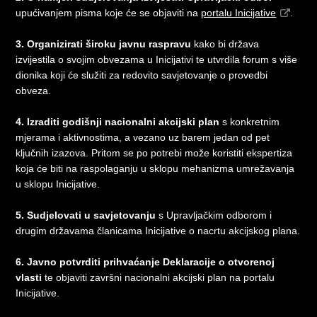
upućivanjem pisma koje će se objaviti na
portalu Inicijative
.
3. Organizirati široku javnu raspravu
kako bi država
izvijestila o svojim obvezama u Inicijativi te utvrdila forum s više
dionika koji će služiti za redovito savjetovanje o provedbi
obveza.
4. Izraditi godišnji nacionalni akcijski plan
s konkretnim
mjerama i aktivnostima, a vezano uz barem jedan od pet
ključnih izazova. Pritom se po potrebi može koristiti ekspertiza
koja će biti na raspolaganju u sklopu mehanizma umrežavanja
u sklopu Inicijative.
5.
Sudjelovati u savjetovanju
s Upravljačkim odborom i
drugim državama članicama Inicijative o nacrtu akcijskog plana.
6. Javno potvrditi prihvaćanje Deklaracije o otvorenoj
vlasti
te objaviti završni nacionalni akcijski plan na portalu
Inicijative.