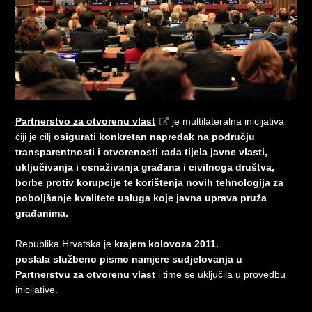
Partnerstvo za otvorenu vlast
je multilateralna inicijativa
čiji je cilj
osigurati konkretan napredak na području
transparentnosti i otvorenosti rada tijela javne vlasti,
uključivanja i osnaživanja građana i civilnoga društva,
borbe protiv korupcije te korištenja
novih tehnologija za
poboljšanje kvalitete usluga koje javna uprava pruža
građanim
a.
Republika Hrvatska je
krajem kolovoza 2011.
poslala
službeno pismo namjere sudjelovanja u
Partnerstvu za otvorenu vlast
i time se uključila u provedbu
inicijative.