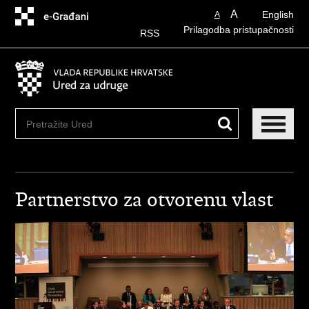
Preskoči
A
English
A
na
Prilagodba pristupačnosti
glavni
RSS
sadržaj
Partnerstvo za otvorenu vlast