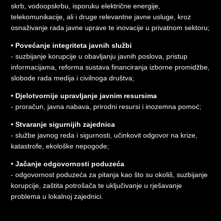
skrb, vodoopskrbu, isporuku električne energije,
telekomunikacije, ali i druge relevantne javne usluge, kroz
osnaživanje rada javne uprave te inovacije u privatnom sektoru;
• Povećanje integriteta javnih službi
- suzbijanje korupcije u obavljanju javnih poslova, pristup
informacijama, reforma sustava financiranja izborne promidžbe,
slobode rada medija i civilnoga društva;
• Djelotvornije upravljanje javnim resursima
- proračun, javna nabava, prirodni resursi i inozemna pomoć;
• Stvaranje sigurnijih zajednica
- službe javnog reda i sigurnosti, učinkovit odgovor na krize,
katastrofe, ekološke nepogode;
• Jačanje odgovornosti poduzeća
- odgovornost poduzeća za pitanja kao što su okoliš, suzbijanje
korupcije, zaštita potrošača te uključivanje u rješavanje
problema u lokalnoj zajednici.