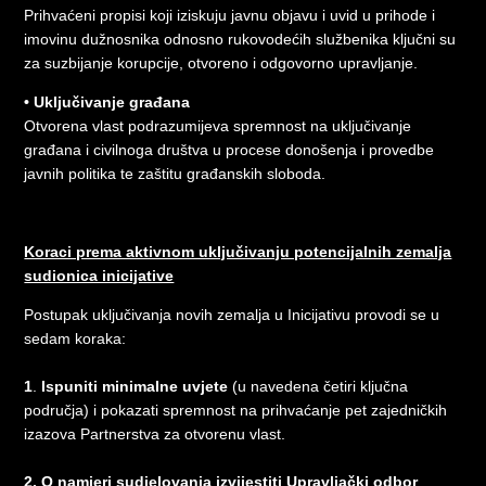
Prihvaćeni propisi koji iziskuju javnu objavu i uvid u prihode i
imovinu dužnosnika odnosno rukovodećih službenika ključni su
za suzbijanje korupcije, otvoreno i odgovorno upravljanje.
• Uključivanje građana
Otvorena vlast podrazumijeva spremnost na uključivanje
građana i civilnoga društva u procese donošenja i provedbe
javnih politika te zaštitu građanskih sloboda.
Koraci prema aktivnom uključivanju potencijalnih zemalja
sudionica inicijative
Postupak uključivanja novih zemalja u Inicijativu provodi se u
sedam koraka:
1
.
Ispuniti minimalne uvjete
(u navedena četiri ključna
područja) i pokazati spremnost na prihvaćanje pet zajedničkih
izazova Partnerstva za otvorenu vlast.
2.
O namjeri sudjelovanja izvijestiti Upravljački odbor