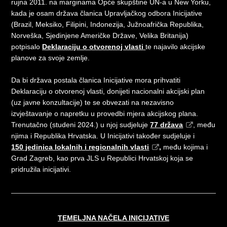
rujna 2011. na marginama Opće skupštine UN-a u New Yorku,
kada je osam država članica Upravljačkog odbora Inicijative
(Brazil, Meksiko, Filipini, Indonezija, Južnoafrička Republika,
Norveška, Sjedinjene Američke Države, Velika Britanija)
potpisalo
Deklaraciju o otvorenoj vlasti
te najavilo akcijske
planove za svoje zemlje.
Da bi država postala članica Inicijative mora prihvatiti
Deklaraciju o otvorenoj vlasti, donijeti nacionalni akcijski plan
(uz javne konzultacije) te se obvezati na nezavisno
izvještavanje o napretku u provedbi mjera akcijskog plana.
Trenutačno (studeni 2024.) u njoj sudjeluje
77 država
, među
njima i Republika Hrvatska. U Inicijativi također sudjeluje i
150 jedinica lokalnih i regionalnih vlasti
,
među kojima i
Grad Zagreb, kao prva JLS u Republici Hrvatskoj koja se
pridružila inicijativi.
TEMELJNA NAČELA INICIJATIVE