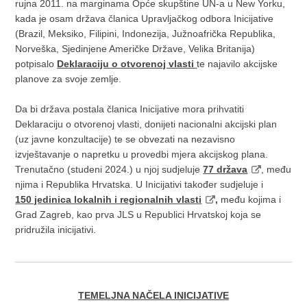
rujna 2011. na marginama Opće skupštine UN-a u New Yorku,
kada je osam država članica Upravljačkog odbora Inicijative
(Brazil, Meksiko, Filipini, Indonezija, Južnoafrička Republika,
Norveška, Sjedinjene Američke Države, Velika Britanija)
potpisalo
Deklaraciju o otvorenoj vlasti
te najavilo akcijske
planove za svoje zemlje.
Da bi država postala članica Inicijative mora prihvatiti
Deklaraciju o otvorenoj vlasti, donijeti nacionalni akcijski plan
(uz javne konzultacije) te se obvezati na nezavisno
izvještavanje o napretku u provedbi mjera akcijskog plana.
Trenutačno (studeni 2024.) u njoj sudjeluje
77 država
, među
njima i Republika Hrvatska. U Inicijativi također sudjeluje i
150 jedinica lokalnih i regionalnih vlasti
,
među kojima i
Grad Zagreb, kao prva JLS u Republici Hrvatskoj koja se
pridružila inicijativi.
TEMELJNA NAČELA INICIJATIVE