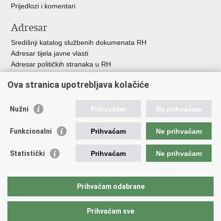
Prijedlozi i komentari
Adresar
Središnji katalog službenih dokumenata RH
Adresar tijela javne vlasti
Adresar političkih stranaka u RH
Popis dužnosnika u RH
Ova stranica upotrebljava kolačiće
Besplatni telefoni javne uprave
Pozivi za žurnu pomo
ć
Nužni
Prihvaćam
Ne prihvaćam
Važne poveznice
Funkcionalni
Prihvaćam
Ne prihvaćam
Vlada Republike Hrvatske
Registar udruga
Statistički
Prihvaćam
Ne prihvaćam
Registar neprofitnih organizacija
Povjerenik za informiranje
Nacionalna zaklada za razvoj civilnoga društva
Prihvaćam odabrane
Vaš glas u Europi
Prihvaćam sve