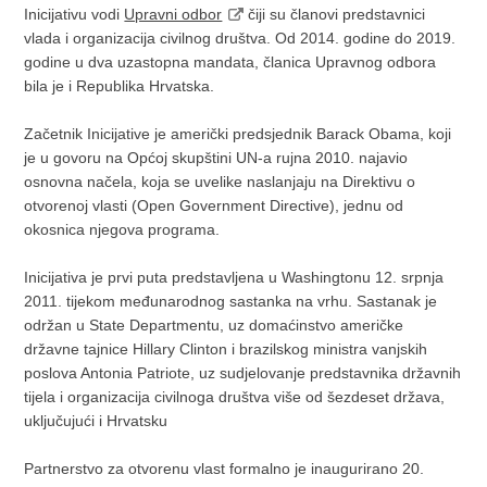
Inicijativu vodi
Upravni odbor
čiji su članovi predstavnici
vlada i organizacija civilnog društva. Od 2014. godine do 2019.
godine u dva uzastopna mandata, članica Upravnog odbora
bila je i Republika Hrvatska.
Začetnik Inicijative je američki predsjednik Barack Obama, koji
je u govoru na Općoj skupštini UN-a rujna 2010. najavio
osnovna načela, koja se uvelike naslanjaju na Direktivu o
otvorenoj vlasti (Open Government Directive), jednu od
okosnica njegova programa.
Inicijativa je prvi puta predstavljena u Washingtonu 12. srpnja
2011. tijekom međunarodnog sastanka na vrhu. Sastanak je
održan u State Departmentu, uz domaćinstvo američke
državne tajnice Hillary Clinton i brazilskog ministra vanjskih
poslova Antonia Patriote, uz sudjelovanje predstavnika državnih
tijela i organizacija civilnoga društva više od šezdeset država,
uključujući i Hrvatsku
Partnerstvo za otvorenu vlast formalno je inaugurirano 20.