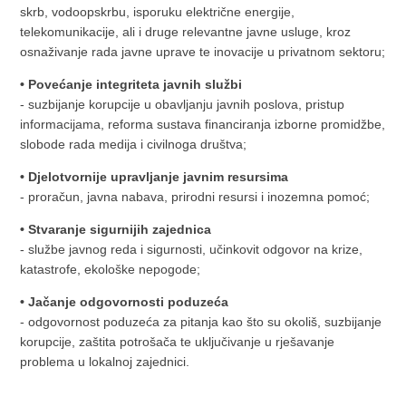
skrb, vodoopskrbu, isporuku električne energije,
telekomunikacije, ali i druge relevantne javne usluge, kroz
osnaživanje rada javne uprave te inovacije u privatnom sektoru;
• Povećanje integriteta javnih službi
- suzbijanje korupcije u obavljanju javnih poslova, pristup
informacijama, reforma sustava financiranja izborne promidžbe,
slobode rada medija i civilnoga društva;
• Djelotvornije upravljanje javnim resursima
- proračun, javna nabava, prirodni resursi i inozemna pomoć;
• Stvaranje sigurnijih zajednica
- službe javnog reda i sigurnosti, učinkovit odgovor na krize,
katastrofe, ekološke nepogode;
• Jačanje odgovornosti poduzeća
- odgovornost poduzeća za pitanja kao što su okoliš, suzbijanje
korupcije, zaštita potrošača te uključivanje u rješavanje
problema u lokalnoj zajednici.