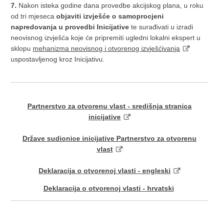
7.
Nakon isteka godine dana provedbe akcijskog plana, u roku
od tri mjeseca
objaviti izvješće o samoprocjeni
napredovanja u provedbi Inicijative
te surađivati u izradi
neovisnog izvješća koje će pripremiti ugledni lokalni ekspert u
sklopu
mehanizma neovisnog i otvorenog izvješćivanja
uspostavljenog kroz Inicijativu.
Partnerstvo za otvorenu vlast - središnja stranica
inicijative
Države sudionice inicijative Partnerstvo za otvorenu
vlast
Deklaracija o otvorenoj vlasti - engleski
Deklaracija o otvorenoj vlasti - hrvatski