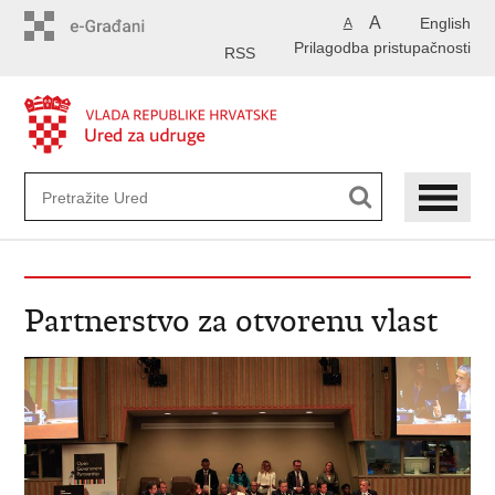
Preskoči
A
English
A
na
Prilagodba pristupačnosti
glavni
RSS
sadržaj
Partnerstvo za otvorenu vlast