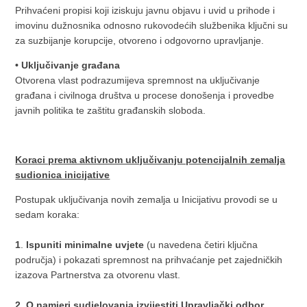
Prihvaćeni propisi koji iziskuju javnu objavu i uvid u prihode i
imovinu dužnosnika odnosno rukovodećih službenika ključni su
za suzbijanje korupcije, otvoreno i odgovorno upravljanje.
• Uključivanje građana
Otvorena vlast podrazumijeva spremnost na uključivanje
građana i civilnoga društva u procese donošenja i provedbe
javnih politika te zaštitu građanskih sloboda.
Koraci prema aktivnom uključivanju potencijalnih zemalja
sudionica inicijative
Postupak uključivanja novih zemalja u Inicijativu provodi se u
sedam koraka:
1
.
Ispuniti minimalne uvjete
(u navedena četiri ključna
područja) i pokazati spremnost na prihvaćanje pet zajedničkih
izazova Partnerstva za otvorenu vlast.
2.
O namjeri sudjelovanja izvijestiti Upravljački odbor