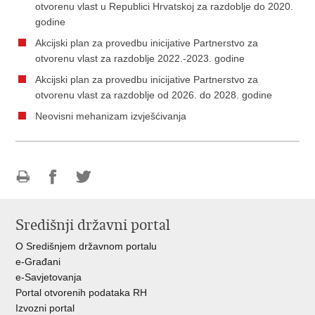
otvorenu vlast u Republici Hrvatskoj za razdoblje do 2020.
godine
Akcijski plan za provedbu inicijative Partnerstvo za
otvorenu vlast za razdoblje 2022.-2023. godine
Akcijski plan za provedbu inicijative Partnerstvo za
otvorenu vlast za razdoblje od 2026. do 2028. godine
Neovisni mehanizam izvješćivanja
Ispiši
Podijeli
Podijeli
stranicu
na
na
Središnji državni portal
Facebooku
Twitteru
O Središnjem državnom portalu
e-Građani
e-Savjetovanja
Portal otvorenih podataka RH
Izvozni portal