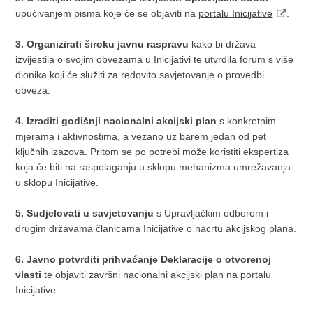
upućivanjem pisma koje će se objaviti na
portalu Inicijative
.
3. Organizirati široku javnu raspravu
kako bi država
izvijestila o svojim obvezama u Inicijativi te utvrdila forum s više
dionika koji će služiti za redovito savjetovanje o provedbi
obveza.
4. Izraditi godišnji nacionalni akcijski plan
s konkretnim
mjerama i aktivnostima, a vezano uz barem jedan od pet
ključnih izazova. Pritom se po potrebi može koristiti ekspertiza
koja će biti na raspolaganju u sklopu mehanizma umrežavanja
u sklopu Inicijative.
5.
Sudjelovati u savjetovanju
s Upravljačkim odborom i
drugim državama članicama Inicijative o nacrtu akcijskog plana.
6. Javno potvrditi prihvaćanje Deklaracije o otvorenoj
vlasti
te objaviti završni nacionalni akcijski plan na portalu
Inicijative.