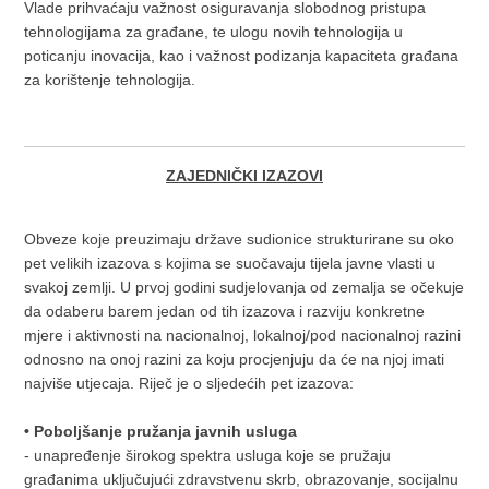
Vlade prihvaćaju važnost osiguravanja slobodnog pristupa
tehnologijama za građane, te ulogu novih tehnologija u
poticanju inovacija, kao i važnost podizanja kapaciteta građana
za korištenje tehnologija.
ZAJEDNIČKI IZAZOVI
Obveze koje preuzimaju države sudionice strukturirane su oko
pet velikih izazova s kojima se suočavaju tijela javne vlasti u
svakoj zemlji. U prvoj godini sudjelovanja od zemalja se očekuje
da odaberu barem jedan od tih izazova i razviju konkretne
mjere i aktivnosti na nacionalnoj, lokalnoj/pod nacionalnoj razini
odnosno na onoj razini za koju procjenjuju da će na njoj imati
najviše utjecaja. Riječ je o sljedećih pet izazova:
• Poboljšanje pružanja javnih usluga
- unapređenje širokog spektra usluga koje se pružaju
građanima uključujući zdravstvenu skrb, obrazovanje, socijalnu