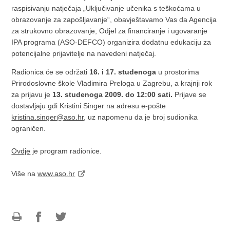
raspisivanju natječaja „Uključivanje učenika s teškoćama u
obrazovanje za zapošljavanje“, obavještavamo Vas da Agencija
za strukovno obrazovanje, Odjel za financiranje i ugovaranje
IPA programa (ASO-DEFCO) organizira dodatnu edukaciju za
potencijalne prijavitelje na navedeni natječaj.
Radionica će se održati
16. i 17. studenoga
u prostorima
Prirodoslovne škole Vladimira Preloga u Zagrebu, a krajnji rok
za prijavu je
13. studenoga 2009. do 12:00 sati.
Prijave se
dostavljaju gđi Kristini Singer na adresu e-pošte
kristina.singer@aso.hr
, uz napomenu da je broj sudionika
ograničen.
Ovdje
je program radionice.
Više na
www.aso.hr
Ispiši
Podijeli
Podijeli