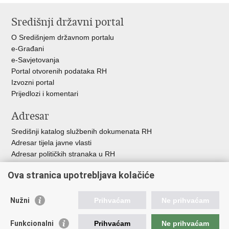
stranicu
na
na
Središnji državni portal
Facebooku
Twitteru
O Središnjem državnom portalu
e-Građani
e-Savjetovanja
Portal otvorenih podataka RH
Izvozni portal
Prijedlozi i komentari
Adresar
Središnji katalog službenih dokumenata RH
Adresar tijela javne vlasti
Adresar političkih stranaka u RH
Popis dužnosnika u RH
Ova stranica upotrebljava kolačiće
Besplatni telefoni javne uprave
Pozivi za žurnu pomo
ć
Nužni
Prihvaćam
Ne prihvaćam
Važne poveznice
Funkcionalni
Prihvaćam
Ne prihvaćam
Vlada Republike Hrvatske