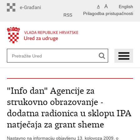
Preskoči
A
English
A
na
Prilagodba pristupačnosti
glavni
RSS
sadržaj
"Info dan" Agencije za
strukovno obrazovanje -
dodatna radionica u sklopu IPA
natječaja za grant sheme
Nastavno na informaciju objavljenu 13. kolovoza 2009. o