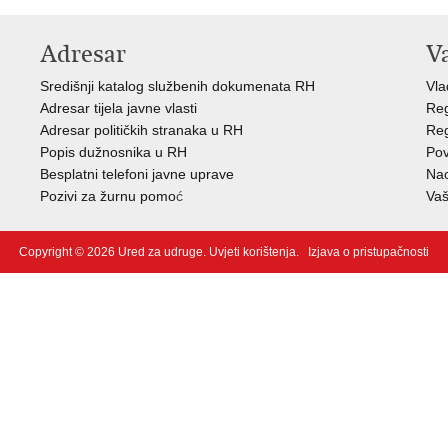
Adresar
V
Središnji katalog službenih dokumenata RH
Vla
Adresar tijela javne vlasti
Reg
Adresar političkih stranaka u RH
Reg
Popis dužnosnika u RH
Pov
Besplatni telefoni javne uprave
Nac
Pozivi za žurnu pomo
ć
Vaš
Copyright © 2026 Ured za udruge.
Uvjeti korištenja
.
Izjava o pristupačnosti