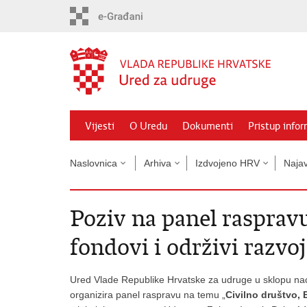
Preskoči
na
glavni
sadržaj
Vijesti
O Uredu
Dokumenti
Pristup info
Naslovnica
Arhiva
Izdvojeno HRV
Naja
Poziv na panel rasprav
fondovi i održivi razvoj
Ured Vlade Republike Hrvatske za udruge u sklopu nac
organizira panel raspravu na temu „
Civilno društvo, 