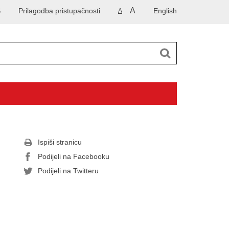
A
S
Prilagodba pristupačnosti
English
A
Ispiši stranicu
Podijeli na Facebooku
Podijeli na Twitteru