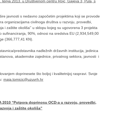
. lipnja 2013. u Društvenom centru Rojc, Gajeva 3, Pula, s
šire javnosti s nedavno započetim projektima koji se provode
 organizacijama civilnoga društva u razvoju, provedbi,
a i zaštite okoliša'' u sklopu kojeg su ugovorena 3 projekta
o sufinanciranja, 90%, odnosi na sredstva EU (2,934,549,00
uge (366,777,41 KN).
vnica/predstavnika nadležnih državnih institucija, jedinica
tanova, akademske zajednice, privatnog sektora, javnosti i
anjem doprinesete što boljoj i kvalitetnijoj raspravi. Svoje
su:
maja.tomicic@uzuvrh.hr
A 2010 “Potpora doprinosu OCD-a u razvoju, provedbi,
zvoja i zaštite okoliša”