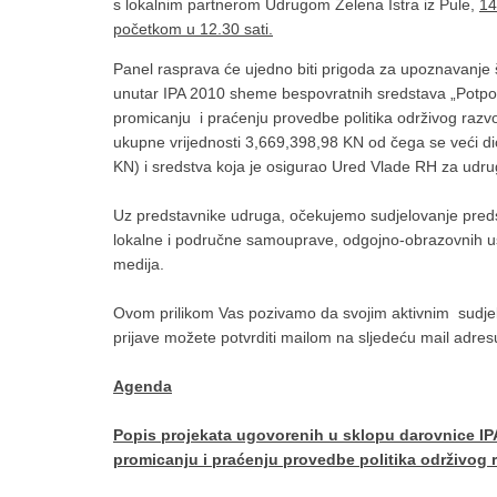
s lokalnim partnerom Udrugom Zelena Istra iz Pule,
14
početkom u 12.30 sati.
Panel rasprava će ujedno biti prigoda za upoznavanje 
unutar IPA 2010 sheme bespovratnih sredstava „Potpora
promicanju i praćenju provedbe politika održivog razvoj
ukupne vrijednosti 3,669,398,98 KN od čega se veći di
KN) i sredstva koja je osigurao Ured Vlade RH za udr
Uz predstavnike udruga, očekujemo sudjelovanje predsta
lokalne i područne samouprave, odgojno-obrazovnih us
medija.
Ovom prilikom Vas pozivamo da svojim aktivnim sudjelov
prijave možete potvrditi mailom na sljedeću mail adre
Agenda
Popis projekata ugovorenih u sklopu darovnice IP
promicanju i praćenju provedbe politika održivog ra