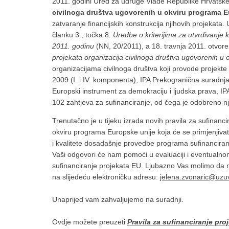
2011. godini Ured za udruge Vlade Republike Hrvatsk
civilnoga društva ugovorenih u okviru programa 
zatvaranje financijskih konstrukcija njihovih projekata
članku 3., točka 8.
Uredbe o kriterijima za utvrđivanje 
2011. godinu
(NN, 20/2011), a 18. travnja 2011. otvor
projekata organizacija civilnoga društva ugovorenih u
organizacijama civilnoga društva koji provode projekte
2009 (I. i IV. komponenta), IPA Prekogranična suradn
Europski instrument za demokraciju i ljudska prava, I
102 zahtjeva za sufinanciranje, od čega je odobreno 
Trenutačno je u tijeku izrada novih pravila za sufinanc
okviru programa Europske unije koja će se primjenjivat
i kvalitete dosadašnje provedbe programa sufinancira
Vaši odgovori će nam pomoći u evaluaciji i eventualno
sufinanciranje projekata EU. Ljubazno Vas molimo da 
na slijedeću elektroničku adresu:
jelena.zvonaric@uzuv
Unaprijed vam zahvaljujemo na suradnji.
Ovdje možete preuzeti
Pravila za sufinanciranje pro