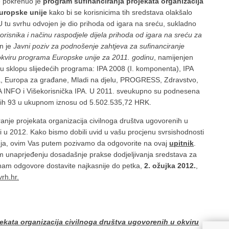
e pokrenuo je
program sufinanciranja projekata organizacija
Europske unije
kako bi se korisnicima tih sredstava olakšalo
. U tu svrhu odvojen je dio prihoda od igara na sreću, sukladno
korisnika i načinu raspodjele dijela prihoda od igara na sreću za
en je
Javni poziv za podnošenje zahtjeva za sufinanciranje
 okviru programa Europske unije za 2011. godinu
, namijenjen
 u sklopu slijedećih programa: IPA 2008 (I. komponenta), IPA
ja, Europa za građane, Mladi na djelu, PROGRESS, Zdravstvo,
PA INFO i Višekorisnička IPA. U 2011. sveukupno su podnesena
njih 93 u ukupnom iznosu od 5.502.535,72 HRK.
iranje projekata organizacija civilnoga društva ugovorenih u
i u 2012. Kako bismo dobili uvid u vašu procjenu svrsishodnosti
nja, ovim Vas putem pozivamo da odgovorite na ovaj
upitnik
.
m unaprjeđenju dosadašnje prakse dodjeljivanja sredstava za
nam odgovore dostavite najkasnije do petka,
2. ožujka 2012.
,
rh.hr.
jekata organizacija civilnoga društva ugovorenih u okviru