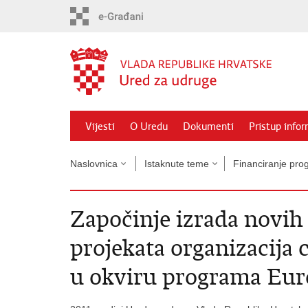
Preskoči
na
glavni
sadržaj
Vijesti
O Uredu
Dokumenti
Pristup info
Naslovnica
Istaknute teme
Financiranje prog
Započinje izrada novih 
projekata organizacija 
u okviru programa Eur