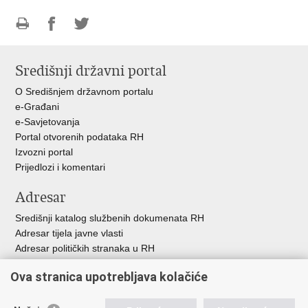
Ispiši
Podijeli
Podijeli
stranicu
na
na
Središnji državni portal
Facebooku
Twitteru
O Središnjem državnom portalu
e-Građani
e-Savjetovanja
Portal otvorenih podataka RH
Izvozni portal
Prijedlozi i komentari
Adresar
Središnji katalog službenih dokumenata RH
Adresar tijela javne vlasti
Adresar političkih stranaka u RH
Popis dužnosnika u RH
Ova stranica upotrebljava kolačiće
Besplatni telefoni javne uprave
Pozivi za žurnu pomo
ć