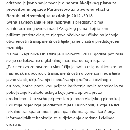
održano je javno savjetovanje o
nacrtu Akcijskog plana za
provedbu inicijative Partnerstvo za otvorenu vlast u
Republici Hrvatskoj za razdoblje 2012.-2013.
Svrha savjetovanja je bila raspraviti s predstavnicima
zainteresirane javnosti nacrt Akcijskog plana, koji je tom
prilikom predstavljen, te njegove očekivane učinke na jačanje
otvorenosti i transparentnosti tijela javne vlasti u predstojećem
razdoblju.
Naime, Republika Hrvatska je u kolovozu 2011. godine potvrdila
svoje sudjelovanje u globalnoj međunarodnoj inicijativi
„Partnerstvo za otvorenu vlast“ čija je svrha osigurati konkretan
napredak na području transparentnosti i otvorenosti rada tijela
javne vlasti, uključivanja i osnaživanja građana i civilnoga
društva, borbe protiv korupcije te korištenja novih tehnologija za
poboljšanje kvalitete usluga koje javna uprava pruža
građanima. U tu svrhu pripremljen je nacrt Akcijskog plana koji
uključuje prijedloge prioritetnih mjera i aktivnosti, a koje se tiču
fiskalne transparentnosti, pristupa informacijama, korištenja
informacijskih tehnologija te sudjelovanja građana i civilnog
društva.