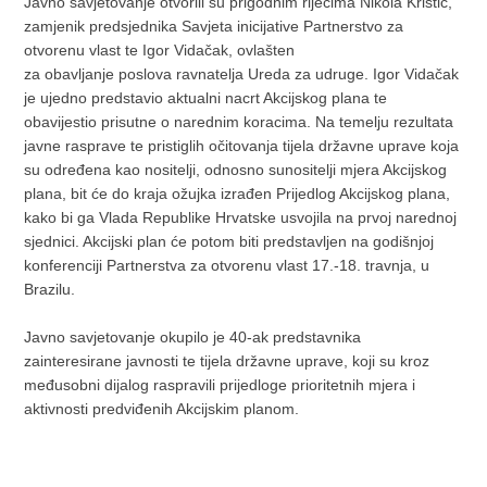
Javno savjetovanje otvorili su prigodnim riječima Nikola Kristić,
zamjenik predsjednika Savjeta inicijative Partnerstvo za
otvorenu vlast te Igor Vidačak, ovlašten
za obavljanje poslova ravnatelja Ureda za udruge. Igor Vidačak
je ujedno predstavio aktualni nacrt Akcijskog plana te
obavijestio prisutne o narednim koracima. Na temelju rezultata
javne rasprave te pristiglih očitovanja tijela državne uprave koja
su određena kao nositelji, odnosno sunositelji mjera Akcijskog
plana, bit će do kraja ožujka izrađen Prijedlog Akcijskog plana,
kako bi ga Vlada Republike Hrvatske usvojila na prvoj narednoj
sjednici. Akcijski plan će potom biti predstavljen na godišnjoj
konferenciji Partnerstva za otvorenu vlast 17.-18. travnja, u
Brazilu.
Javno savjetovanje okupilo je 40-ak predstavnika
zainteresirane javnosti te tijela državne uprave, koji su kroz
međusobni dijalog raspravili prijedloge prioritetnih mjera i
aktivnosti predviđenih Akcijskim planom.