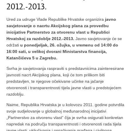
2012.-2013.
Ured za udruge Vlade Republike Hrvatske organizira
javno
savjetovanje o nacrtu Akcijskog plana za provedbu
inicijative Partnerstvo za otvorenu vlast u Republici
Hrvatskoj za razdoblje 2012.-2013.
Javno savjetovanje će se
održati
u ponedjeljak, 26. ožujka, u vremenu od 14:00 do
16:00 sati, u velikoj dvorani Ministarstva financija,
Katančićeva 5 u Zagrebu.
Svrha je savjetovanja raspraviti s predstavnicima zainteresirane
javnosti nacrt Akcijskog plana, koji će tom prilikom biti
predstavljen, te njegove očekivane učinke na jačanje
otvorenosti i transparentnosti tijela javne vlasti u predstojećem
razdoblju.
Naime, Republika Hrvatska je u kolovozu 2011. godine potvrdila
svoje sudjelovanje u globalnoj međunarodnoj inicijativi
„Partnerstvo za otvorenu vlast“ čija je svrha osigurati konkretan
napredak na području transparentnosti i otvorenosti rada tijela
javne vlasti, uključivanja i osnaživanja građana i civilnoga