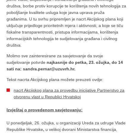
društva, borbe protiv korupcije te korištenja novih tehnologija za
poboljšanje kvalitete usluga koje javna uprava pruža
građanima. U tu svrhu pripremljen je nacrt Akcijskog plana koji
uključuje prijedloge prioritetnih mjera i aktivnosti, a koje se tiču
fiskalne transparentnosti, pristupa informacijama, korištenja
informacijskih tehnologija te sudjelovanja građana i civilnog
društva.
Molimo sve zainteresirane za savjetovanje da svoje
sudjelovanje potvrde
najkasnije do petka, 23. ožujka, do 14
sati na: sandra.pernar@uzuvrh.hr.
Tekst nacrta Akcijskog plana možete preuzeti ovdje:
nacrt Akcijskog plana za provedbu inicijative Partnerstvo za
otvorenu vlast u Republici Hrvatskoj
Izvještaj o provedenom savjetovanju:
U ponedjeljak, 26. ožujka, u organizaciji
Ureda za udruge Vlade
Republike Hrvatske
,
u velikoj dvorani Ministarstva financija,