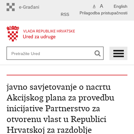
Preskoči
A
English
A
na
Prilagodba pristupačnosti
glavni
RSS
sadržaj
javno savjetovanje o nacrtu
Akcijskog plana za provedbu
inicijative Partnerstvo za
otvorenu vlast u Republici
Hrvatskoj za razdoblje